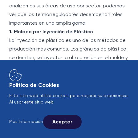
analizamos sus áreas de uso por sector, podemos
ver que los termorreguladores desempeñan roles
importantes en una amplia gama.
1. Moldeo por Inyección de Plástico
La inyección de plástico es uno de los métodos de
producción más comunes. Los gránulos de plástico
se derriten, se inyectan a alta presión en el molde y
se enfrían en el molde para obtener el producto
final.
• La temperatura del molde afecta directamente la
Política de Cookies
precisión dimensional y la calidad superficial de la
Este sitio web utiliza cookies para mejorar su experiencia.
pieza de plástico.
Al usar este sitio web
• El termorregulador asegura que el plástico se
congele de manera equilibrada dentro del molde.
Aceptar
Más Información
• Las rebabas, la contracción y los defectos
superficiales se reducen al mínimo.