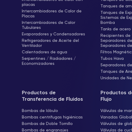
placas
Tanques de amo
Intercambiadores de Calor de
Tanques de Exp
Placas
Sistemas de Ex
Intercambiadores de Calor
Bomba
Tubulares
Tanks de acero 
Evaporadores y Condensadores
Recipientes de f
Refrigeradores de Aceite del
Separadores de 
Ventilador
Separadores de
Calentadores de agua
Filtros Magnéti
Serpentines / Radiadores /
Tubos Hava
Economizadores
Separadores de
Tanques de Air
Unidades de Neu
Productos de
Productos d
Transferencia de Fluidos
Flujo
Bombas de lóbulo
Válvulas de mar
Bombas centrífugas higiénicas
Vanadas Globa
Bombas de Doble Tornillo
Válvulas de glo
Bombas de engranajes
Válvulas de cuch