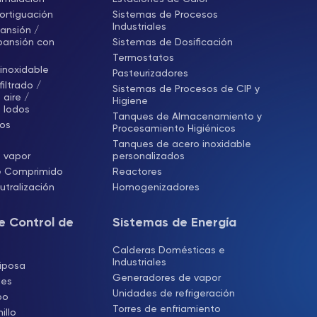
rtiguación
Sistemas de Procesos
Industriales
ansión /
pansión con
Sistemas de Dosificación
Termostatos
inoxidable
Pasteurizadores
iltrado /
Sistemas de Procesos de CIP y
aire /
Higiene
 lodos
Tanques de Almacenamiento y
cos
Procesamiento Higiénicos
Tanques de acero inoxidable
 vapor
personalizados
e Comprimido
Reactores
tralización
Homogenizadores
e Control de
Sistemas de Energía
Calderas Domésticas e
Industriales
iposa
Generadores de vapor
les
Unidades de refrigeración
bo
Torres de enfriamiento
illo