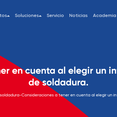
tos
Soluciones
Servicio
Noticias
Academia
er en cuenta al elegir un i
de soldadura.
 soldadura
-
Consideraciones a tener en cuenta al elegir un i