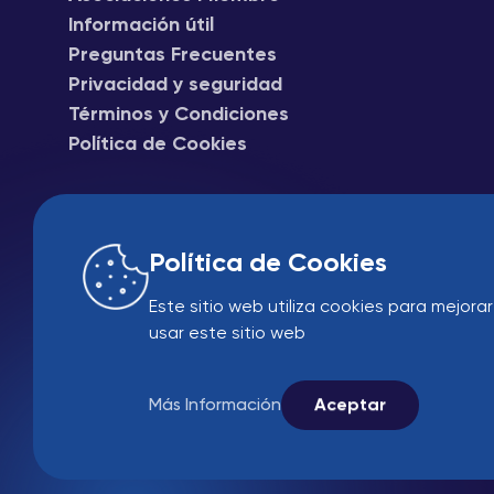
Información útil
Preguntas Frecuentes
Privacidad y seguridad
Términos y Condiciones
Política de Cookies
Política de Cookies
Este sitio web utiliza cookies para mejorar
usar este sitio web
Más Información
Aceptar
Comercio
B2B
© 2005-2026 Ekin Indus