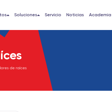
tos
Soluciones
Servicio
Noticias
Academia
íces
ores de raíces