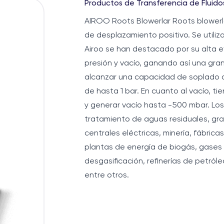
Productos de Transferencia de Fluido
AIROO Roots Blowerlar Roots blowerlar
de desplazamiento positivo. Se utiliz
Airoo se han destacado por su alta e
presión y vacío, ganando así una gra
alcanzar una capacidad de soplado d
de hasta 1 bar. En cuanto al vacío, t
y generar vacío hasta -500 mbar. Los 
tratamiento de aguas residuales, gra
centrales eléctricas, minería, fábric
plantas de energía de biogás, gases 
desgasificación, refinerías de petróle
entre otros.