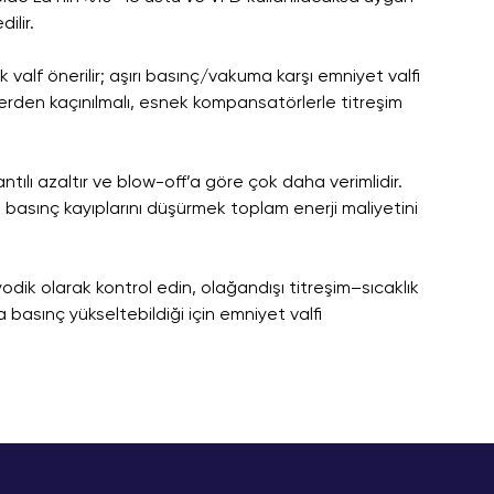
ilir.
 valf önerilir; aşırı basınç/vakuma karşı emniyet valfi
klerden kaçınılmalı, esnek kompansatörlerle titreşim
tılı azaltır ve blow-off’a göre çok daha verimlidir.
asınç kayıplarını düşürmek toplam enerji maliyetini
iyodik olarak kontrol edin, olağandışı titreşim–sıcaklık
 basınç yükseltebildiği için emniyet valfi