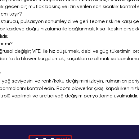
geçerlidir; mutlak basınç ve izin verilen son sıcaklık kontrol ed
nem taşır?
susturucu, pulsasyon sönümleyici ve geri tepme riskine karşı çek
it bir kaideye doğru hizalama ile bağlanmalı, kısa–keskin dirse
dır.
rar mı?
sal değişir; VFD ile hız düşürmek, debi ve güç tüketimini oran
en fazla blower kurgulamak, kaçakları azaltmak ve borulama b
?
usu yağ seviyesini ve renk/koku değişimini izleyin, rulmanları per
malarını kontrol edin. Roots blowerlar çıkışı kapalı iken hızla
rolü yapılmalı ve üretici yağ değişim periyotlarına uyulmalıdır.