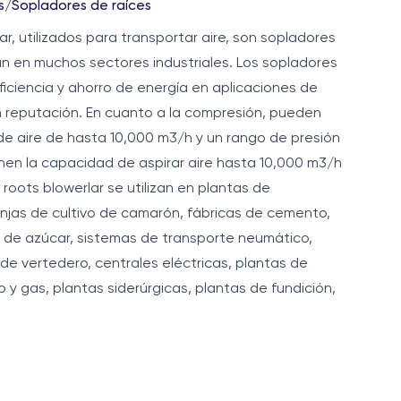
s
/
Sopladores de raíces
, utilizados para transportar aire, son sopladores
an en muchos sectores industriales. Los sopladores
ficiencia y ahorro de energía en aplicaciones de
n reputación. En cuanto a la compresión, pueden
e aire de hasta 10,000 m3/h y un rango de presión
ienen la capacidad de aspirar aire hasta 10,000 m3/h
roots blowerlar se utilizan en plantas de
njas de cultivo de camarón, fábricas de cemento,
as de azúcar, sistemas de transporte neumático,
de vertedero, centrales eléctricas, plantas de
o y gas, plantas siderúrgicas, plantas de fundición,