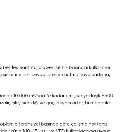
elirler. Santrifüj blower ise hız basıncını kullanır ve
şimlerine hızlı cevap istenen arıtma havalandırma,
modunda 10.000 m³/saat’e kadar emiş ve yaklaşık −500
lır, çıkış sıcaklığı ve güç ihtiyacı artar, bu nedenle
 toplam diferansiyel basınca göre çalışma noktanızı
nelde La’nın %10–15 üstü ve VFD kullanılacaksa uygun