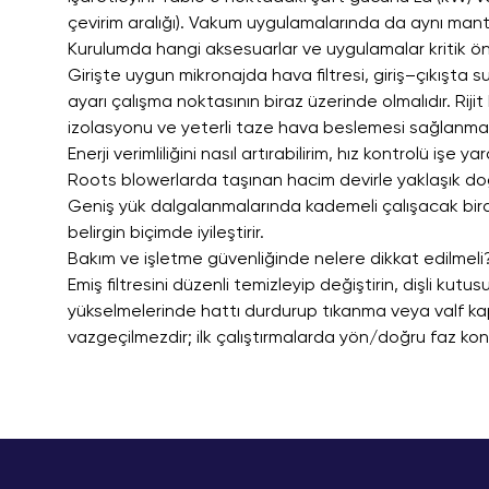
çevirim aralığı). Vakum uygulamalarında da aynı mantık 
Kurulumda hangi aksesuarlar ve uygulamalar kritik ö
Girişte uygun mikronajda hava filtresi, giriş–çıkışta 
ayarı çalışma noktasının biraz üzerinde olmalıdır. Rij
izolasyonu ve yeterli taze hava beslemesi sağlanmalı
Enerji verimliliğini nasıl artırabilirim, hız kontrolü işe ya
Roots blowerlarda taşınan hacim devirle yaklaşık doğru
Geniş yük dalgalanmalarında kademeli çalışacak bird
belirgin biçimde iyileştirir.
Bakım ve işletme güvenliğinde nelere dikkat edilmeli
Emiş filtresini düzenli temizleyip değiştirin, dişli kut
yükselmelerinde hattı durdurup tıkanma veya valf kapan
vazgeçilmezdir; ilk çalıştırmalarda yön/doğru faz kont