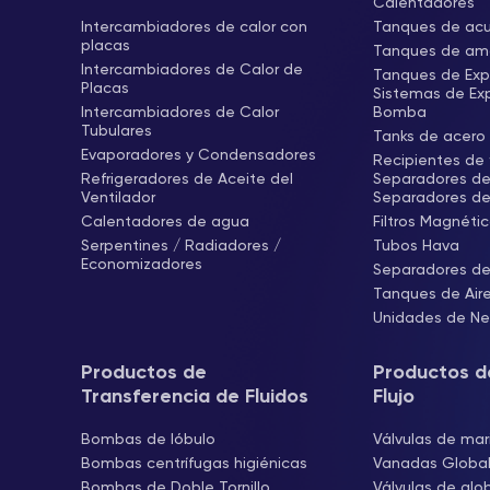
Calentadores
Intercambiadores de calor con
Tanques de ac
placas
Tanques de amo
Intercambiadores de Calor de
Tanques de Exp
Placas
Sistemas de Ex
Intercambiadores de Calor
Bomba
Tubulares
Tanks de acero 
Evaporadores y Condensadores
Recipientes de f
Refrigeradores de Aceite del
Separadores de 
Ventilador
Separadores de
Calentadores de agua
Filtros Magnéti
Serpentines / Radiadores /
Tubos Hava
Economizadores
Separadores de
Tanques de Air
Unidades de Neu
Productos de
Productos d
Transferencia de Fluidos
Flujo
Bombas de lóbulo
Válvulas de mar
Bombas centrífugas higiénicas
Vanadas Globa
Bombas de Doble Tornillo
Válvulas de glo