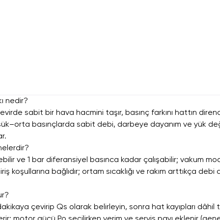
ı nedir?
rde sabit bir hava hacmini taşır, basınç farkını hattın direnci b
şük–orta basınçlarda sabit debi, darbeye dayanım ve yük deği
r.
nelerdir?
lir ve 1 bar diferansiyel basınca kadar çalışabilir; vakum 
koşullarına bağlıdır; ortam sıcaklığı ve rakım arttıkça debi aza
ur?
ikaya çevirip Qs olarak belirleyin, sonra hat kayıpları dâhil
rir; motor gücü Po seçilirken verim ve servis payı eklenir (ge