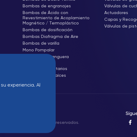
Bombas de engranajes
Válvulas de cuch
Bombas de Ácido con
Actuadores
Revestimiento de Acoplamiento
Capas y Recog
Magnético / Termoplástico
Válvulas de pis
Bombas de dosificación
Bombas Diafragma de Aire
Bombas de varilla
Mono Pompalar
Bombas de manguera
(Peristálticas)
Sopladores Sanitarios
Sopladores de raíces
 su experiencia. Al
Sígue
trial - Todos los derechos reservados.