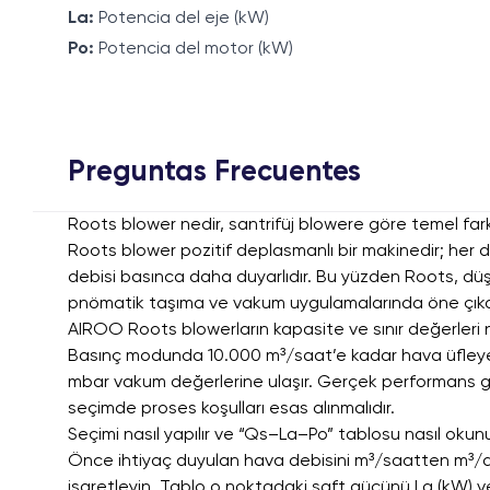
La:
Potencia del eje (kW)
Po:
Potencia del motor (kW)
Preguntas Frecuentes
Roots blower nedir, santrifüj blowere göre temel fark
Roots blower pozitif deplasmanlı bir makinedir; her devi
debisi basınca daha duyarlıdır. Bu yüzden Roots, dü
pnömatik taşıma ve vakum uygulamalarında öne çıka
AIROO Roots blowerların kapasite ve sınır değerleri 
Basınç modunda 10.000 m³/saat’e kadar hava üfleyebi
mbar vakum değerlerine ulaşır. Gerçek performans giriş 
seçimde proses koşulları esas alınmalıdır.
Seçimi nasıl yapılır ve “Qs–La–Po” tablosu nasıl okun
Önce ihtiyaç duyulan hava debisini m³/saatten m³/dak
işaretleyin. Tablo o noktadaki şaft gücünü La (kW) ve