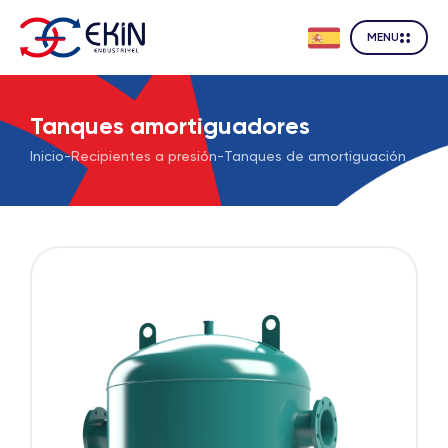
MENU
Tanques amortiguadores
Inicio
-
Recipientes a presión
-
Tanques de amortiguación