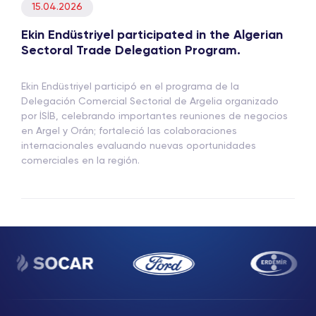
15.04.2026
Ekin Endüstriyel participated in the Algerian
Sectoral Trade Delegation Program.
Ekin Endüstriyel participó en el programa de la
Delegación Comercial Sectorial de Argelia organizado
por İSİB, celebrando importantes reuniones de negocios
en Argel y Orán; fortaleció las colaboraciones
internacionales evaluando nuevas oportunidades
comerciales en la región.